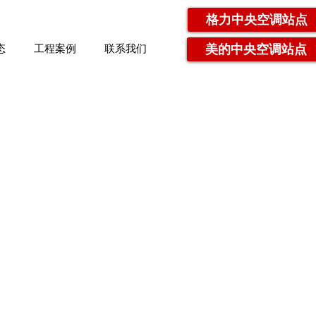
格力中央空调站点
态
工程案例
联系我们
美的中央空调站点